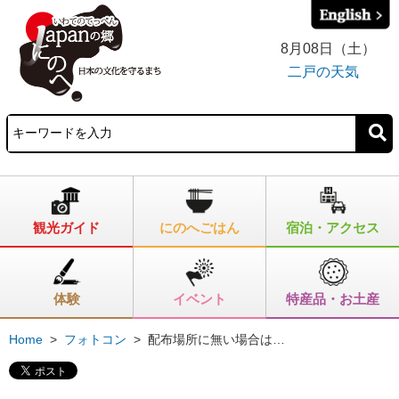
8月08日（土）
二戸の天気
観光ガイド
にのへごはん
宿泊・アクセス
体験
イベント
特産品・お土産
Home
>
フォトコン
>
配布場所に無い場合は…