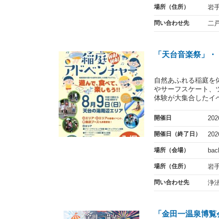
場所（住所）
岩
問い合わせ先
二
「天台音楽祭」・
自然あふれる稲庭を
やサーフスケート、
体験が大集合したイベ
開催日
20
開催日（終了日）
20
場所（会場）
ba
場所（住所）
岩手
問い合わせ先
浄
「金田一温泉博覧