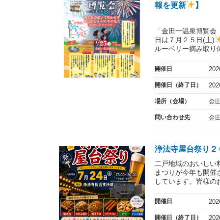
報を更新
】
「金田一温泉博覧会（
日は７月２５日(土)
ルーベリー摘み取り体.
開催日
20
開催日（終了日）
20
場所（会場）
金
問い合わせ先
金
浄法寺屋台祭り２
二戸地域のおいしい
まつりが今年も開催
しています。皆様のお
開催日
20
開催日（終了日）
20