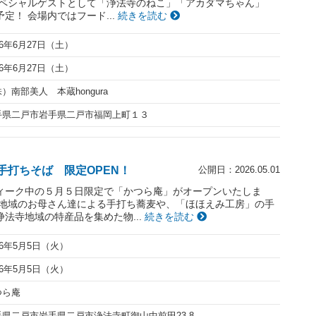
スペシャルゲストとして「浄法寺のねこ」「アカダマちゃん」
定！ 会場内ではフード...
続きを読む
26年6月27日（土）
26年6月27日（土）
）南部美人 本蔵hongura
手県二戸市岩手県二戸市福岡上町１３
手打ちそば 限定OPEN！
公開日：2026.05.01
ィーク中の５月５日限定で「かつら庵」がオープンいたしま
寺地域のお母さん達による手打ち蕎麦や、「ほほえみ工房」の手
法寺地域の特産品を集めた物...
続きを読む
26年5月5日（火）
26年5月5日（火）
つら庵
手県二戸市岩手県二戸市浄法寺町御山中前田23-8