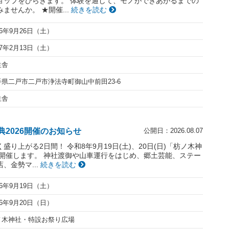
ョップをひらきます。 体験を通して、モノができあがるまでの
ませんか。 ★開催...
続きを読む
26年9月26日（土）
27年2月13日（土）
生舎
手県二戸市二戸市浄法寺町御山中前田23-6
生舎
2026開催のお知らせ
公開日：2026.08.07
り上がる2日間！ 令和8年9月19日(土)、20日(日)「枋ノ木神
を開催します。 神社渡御や山車運行をはじめ、郷土芸能、ステー
、金勢マ...
続きを読む
26年9月19日（土）
26年9月20日（日）
ノ木神社・特設お祭り広場