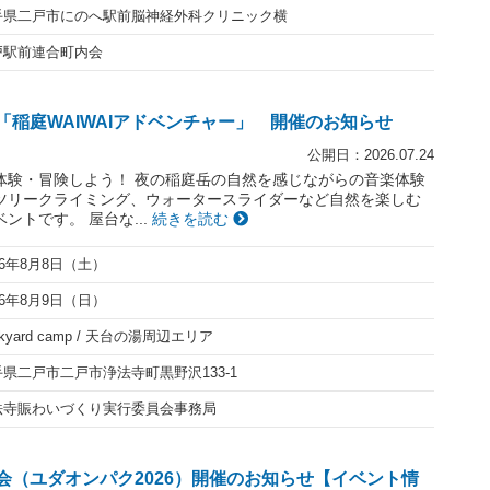
手県二戸市にのへ駅前脳神経外科クリニック横
戸駅前連合町内会
「稲庭WAIWAIアドベンチャー」 開催のお知らせ
公開日：2026.07.24
体験・冒険しよう！ 夜の稲庭岳の自然を感じながらの音楽体験
ツリークライミング、ウォータースライダーなど自然を楽しむ
ントです。 屋台な...
続きを読む
26年8月8日（土）
26年8月9日（日）
ckyard camp / 天台の湯周辺エリア
県二戸市二戸市浄法寺町黒野沢133-1
法寺賑わいづくり実行委員会事務局
会（ユダオンパク2026）開催のお知らせ【イベント情