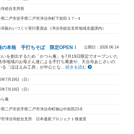
法寺総合支所前
手県二戸市岩手県二戸市浄法寺町下前田３７−４
法寺賑わいづくり実行委員会（浄法寺総合支所地域支援課内）
庵の本格 手打ちそば 限定OPEN！
公開日：2026.06.14
わいを創出するため「かつら庵」を7月19日限定でオープンいた
法寺地域のお母さん達による手打ち蕎麦や、天台寺あじさいの
る「ほほえみ工房」が中心とな...
続きを読む
26年7月19日（日）
26年7月19日（日）
つら庵
手県二戸市岩手県二戸市浄法寺町御山中前田23-8
戸市浄法寺総合支所 日本遺産プロジェクト推進室