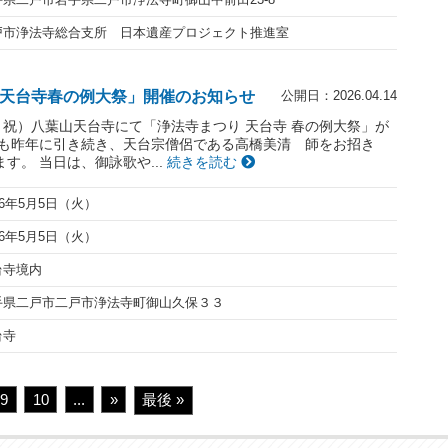
戸市浄法寺総合支所 日本遺産プロジェクト推進室
山「天台寺春の例大祭」開催のお知らせ
公開日：2026.04.14
・祝）八葉山天台寺にて「浄法寺まつり 天台寺 春の例大祭」が
年も昨年に引き続き、天台宗僧侶である高橋美清 師をお招き
す。 当日は、御詠歌や...
続きを読む
26年5月5日（火）
26年5月5日（火）
台寺境内
手県二戸市二戸市浄法寺町御山久保３３
台寺
9
10
...
»
最後 »