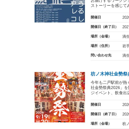
お届けするワークシ
ストーリーを感じてみ
開催日
20
開催日（終了日）
20
場所（会場）
滴
場所（住所）
岩
問い合わせ先
滴
枋ノ木神社金勢祭典
今年も二戸駅前が熱く盛
社金勢祭典2026」
ジイベント、飲食出店
開催日
20
開催日（終了日）
20
場所（会場）
枋