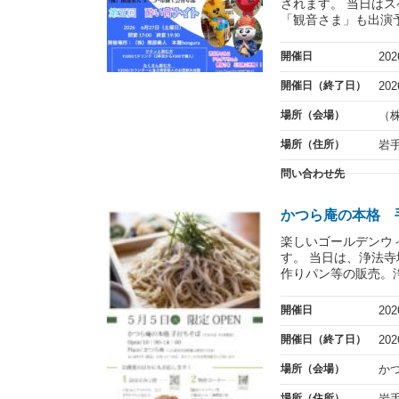
されます。 当日は
「観音さま」も出演予
開催日
20
開催日（終了日）
20
場所（会場）
（株
場所（住所）
岩
問い合わせ先
かつら庵の本格 
楽しいゴールデンウ
す。 当日は、浄法
作りパン等の販売。浄
開催日
20
開催日（終了日）
20
場所（会場）
か
場所（住所）
岩