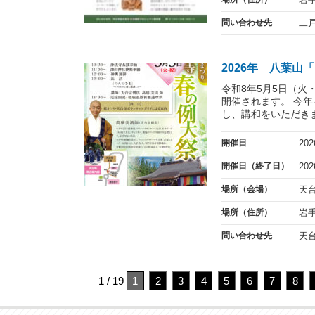
問い合わせ先
二
2026年 八葉
令和8年5月5日（火
開催されます。 今
し、講和をいただきま
開催日
20
開催日（終了日）
20
場所（会場）
天
場所（住所）
岩
問い合わせ先
天
1 / 19
1
2
3
4
5
6
7
8