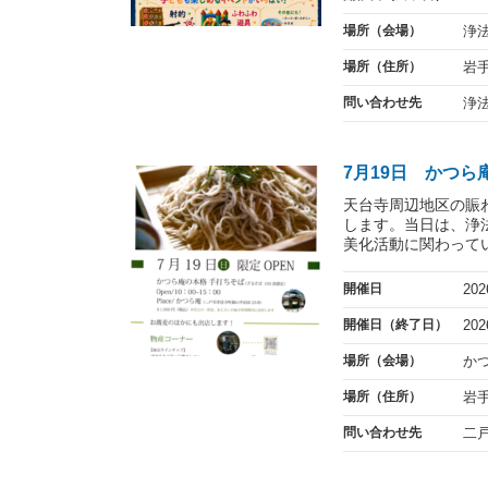
場所（会場）
浄
場所（住所）
岩
問い合わせ先
浄
7月19日 かつら
天台寺周辺地区の賑
します。当日は、浄
美化活動に関わってい
開催日
20
開催日（終了日）
20
場所（会場）
か
場所（住所）
岩
問い合わせ先
二