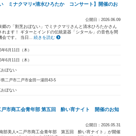
い ミナクマリ×清水ひろたか コンサート】開催のお
公開日：2026.06.09
温泉郷の「割烹おぼない」でミナクマリさんと清水ひろたかさん
されます！ ギターとインドの伝統楽器「シタール」の音色を間
会です。 当日...
続きを読む
26年6月11日（木）
26年6月11日（木）
烹おぼない
県二戸市二戸市金田一湯田43-5
烹おぼない
二戸市商工会青年部 第五回 酔い宵ナイト 開催のお知
公開日：2026.05.31
「南部美人×二戸市商工会青年部 第五回 酔い宵ナイト」が開催