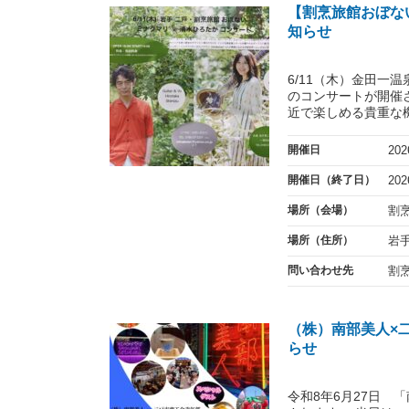
【割烹旅館おぼな
知らせ
6/11（木）金田一
のコンサートが開催
近で楽しめる貴重な機
開催日
20
開催日（終了日）
20
場所（会場）
割
場所（住所）
岩手
問い合わせ先
割
（株）南部美人×
らせ
令和8年6月27日 