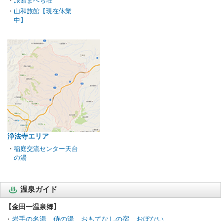
・
旅館まべち荘
・
山和旅館【現在休業
中】
浄法寺エリア
・
稲庭交流センター天台
の湯
温泉ガイド
【金田一温泉郷】
・
岩手の名湯 侍の湯 おもてなしの宿 おぼない