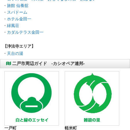
・
旅館 仙養舘
・
スパドーム
・
ホテル金田一
・
緑風荘
・
カダルテラス金田一
【浄法寺エリア】
・
天台の湯
二戸市周辺ガイド -カシオペア連邦-
一戸町
軽米町