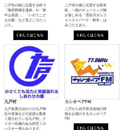
二戸市の南に位置する町で
二戸市の東に位置する軽米
「御所野縄文遺跡」や「奥
町。一面のチューリップ畑
中山高原」、「いわてこど
が楽しめる「雪谷川ダムフ
もの森」など見どころたっ
ォリストパーク・軽米」は
ぷり。
みごたえあり。
くわしくはこちら
くわしくはこちら
九戸村
カシオペアFM
九戸政實公ゆかりの九戸神
二戸から岩手県北地域の情
社や首塚などの史跡も数多
報をお届けするカシオペア
FM
く残されている九戸村。ナ
イター設備のある村営くの
くわしくはこちら
へスキー場もあります。