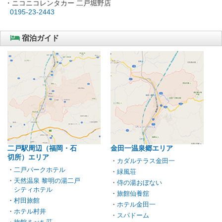
・ニコニコレンタカー 二戸堀野店
0195-23-2443
宿泊ガイド
二戸駅周辺（福岡・石
金田一温泉郷エリア
切所）エリア
・
カダルテラス金田一
・
二戸パークホテル
・
緑風荘
・
天然温泉 黎明の湯二戸
・
侍の湯おぼない
シティホテル
・
旅館仙養舘
・
村田旅館
・
ホテル金田一
・
ホテル村井
・
スパドーム