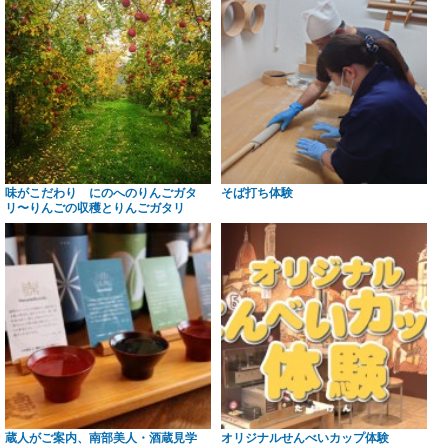
味がこだわり にのへのりんごガタ
そば打ち体験
リ〜りんごの収穫とりんごガタリ
蔵人がご案内、南部美人・酒蔵見学
オリジナルせんべいカップ体験