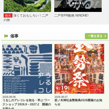
深くておもしろい！二戸
二戸市PR動画 NINOHE!
観光
の旅
催事
一覧を見る
2026.08.08
2026.08.07
うるしのアレコレを知る・学ぶ ワー
枋ノ木神社金勢祭典2026開催のお知
クショップ 2026.9－2027.2 開催の
らせ
お知らせ