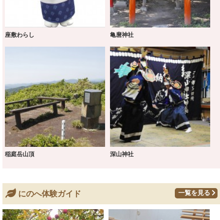
座敷わらし
亀麿神社
稲庭岳山頂
深山神社
一覧を見る
にのへ体験ガイド