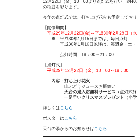
12月22日（金）18：00より点灯式を行い、約4
の稲庭を彩ります。
今年の点灯式では、打ち上げ花火も予定しており
【開催期間】
平成29年12月22日(金)～平成30年2月28日（
※ 平成30年1月15日までは、毎日点灯
平成30年1月16日以降は、毎週金・土・
点灯時間 18：00～21：00
【点灯式】
平成29年12月22日（金）18：00～18：30
内容：
打ち上げ花火
山ぶどうジュースお振舞い
天台の湯入浴無料サービス
（点灯式終
一足早い
クリスマスプレゼント
（小学
詳しくは
こちら
ポスターは
こちら
天台の湯からのお知らせは
こちら