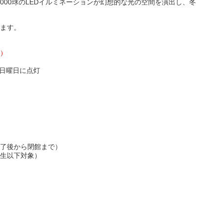
0,000球のLEDイルミネーションが幻想的な光の空間を演出し、冬
ます。
水）
日曜日に点灯
了後から閉館まで）
生以下対象）