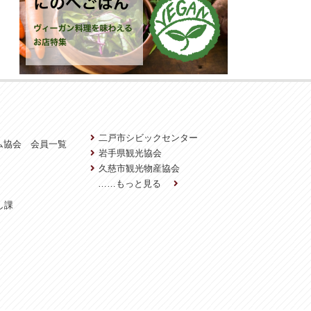
二戸市シビックセンター
ム協会 会員一覧
岩手県観光協会
久慈市観光物産協会
……もっと見る
し課