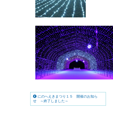
にのへえきまつり１５ 開催のお知ら
せ ～終了しました～