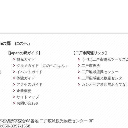
anの郷 にのへ」
【japanの郷ガイド】
【二戸市関連リンク】
観光ガイド
(一社)二戸市観光ツーリズ
グルメガイド「にのへごはん」
二戸市役所
）
イベントガイド
二戸地域振興センター
体験ガイド
二戸広域観光物産センター
アクセスガイド
カシオペア連邦局おもてな
企業概要
サイトマップ
お問い合わせ
二戸市石切所字森合68番地 二戸広域観光物産センター 3F
:050-3397-1568