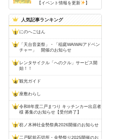
【イベント情報を更新
】
人気記事ランキング
にのへごはん
「天台音楽祭」・「稲庭WAIWAIアドベン
チャー」 開催のお知らせ
レンタサイクル「へのクル」サービス開
始！！
観光ガイド
座敷わらし
令和8年度二戸まつり キッチンカー出店者
様 募集のお知らせ【受付終了】
枋ノ木神社金勢祭典2026開催のお知らせ
二戸駅前石切所・金勢祭り2025開催のお