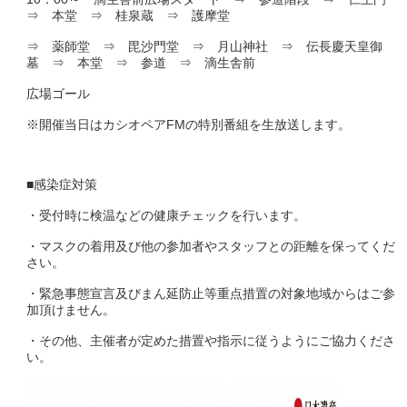
⇒ 本堂 ⇒ 桂泉蔵 ⇒ 護摩堂
⇒ 薬師堂 ⇒ 毘沙門堂 ⇒ 月山神社 ⇒ 伝長慶天皇御
墓 ⇒ 本堂 ⇒ 参道 ⇒ 滴生舎前
広場ゴール
※開催当日はカシオペアFMの特別番組を生放送します。
■感染症対策
・受付時に検温などの健康チェックを行います。
・マスクの着用及び他の参加者やスタッフとの距離を保ってくだ
さい。
・緊急事態宣言及びまん延防止等重点措置の対象地域からはご参
加頂けません。
・その他、主催者が定めた措置や指示に従うようにご協力くださ
い。