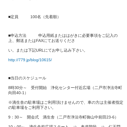
■定員 100名（先着順）
■申込方法 申込用紙またははがきに必要事項をご記入の
上、郵送またはFAXにてお送りくださ
い。または下記URLにてお申し込み下さい。
http://779.jp/blog/10615/
■当日のスケジュール
8時30分～ 受付開始 浄化センター付近広場（二戸市浄法寺町
向田40-1）
※滴生舎の駐車場はご利用頂けませんので、車の方は主催者指定
の駐車場をご利用下さい。
9：30～ 開会式 滴生舎（二戸市浄法寺町御山中前田23-6）
10：00～ 滴生舎前広場スタート ⇒ 参道階段 ⇒ 仁王門