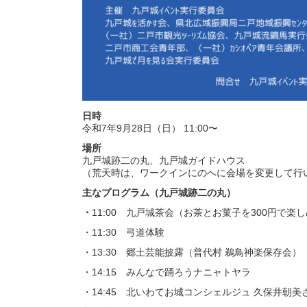
日時
令和7年9月28日（日） 11:00〜
場所
九戸城跡二の丸、九戸城ガイドハウス
（荒天時は、ワークインにのへに会場を変更して行
主なプログラム（九戸城跡二の丸）
・
11:00 九戸城茶会（お茶とお菓子を300円で楽
・11:30 弓道体験
・13:30 郷土芸能披露（普代村 鵜鳥神楽保存会）
・14:15 みんなで踊ろうナニャトヤラ
・14:45 北いわてお城コンシェルジュ 久保井朝