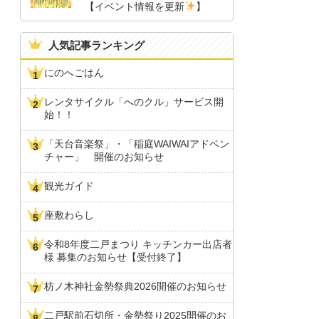
【イベント情報を更新
】
人気記事ランキング
にのへごはん
レンタサイクル「へのクル」サービス開
始！！
「天台音楽祭」・「稲庭WAIWAIアドベン
チャー」 開催のお知らせ
観光ガイド
座敷わらし
令和8年度二戸まつり キッチンカー出店者
様 募集のお知らせ【受付終了】
枋ノ木神社金勢祭典2026開催のお知らせ
二戸駅前石切所・金勢祭り2025開催のお