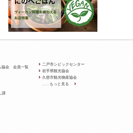
二戸市シビックセンター
ム協会 会員一覧
岩手県観光協会
久慈市観光物産協会
……もっと見る
し課