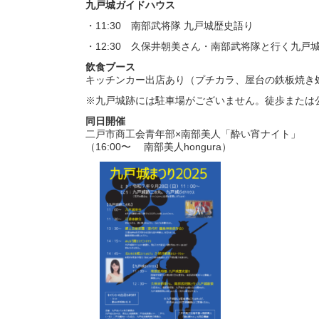
九戸城ガイドハウス
・11:30 南部武将隊 九戸城歴史語り
・12:30 久保井朝美さん・南部武将隊と行く九戸
飲食ブース
キッチンカー出店あり（プチカラ、屋台の鉄板焼き処
※九戸城跡には駐車場がございません。徒歩または
同日開催
二戸市商工会青年部×南部美人「酔い宵ナイト」
（16:00〜 南部美人hongura）