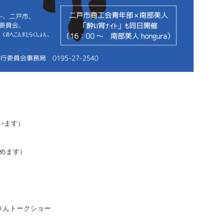
います）
しめます）
美さんトークショー