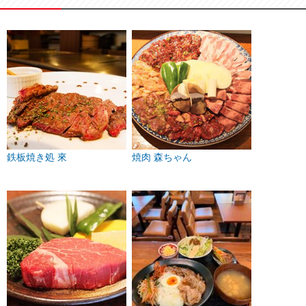
鉄板焼き処 來
焼肉 森ちゃん