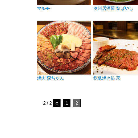
マルモ
奥州居酒屋 祭ばやし
焼肉 森ちゃん
鉄板焼き処 來
2 / 2
«
1
2