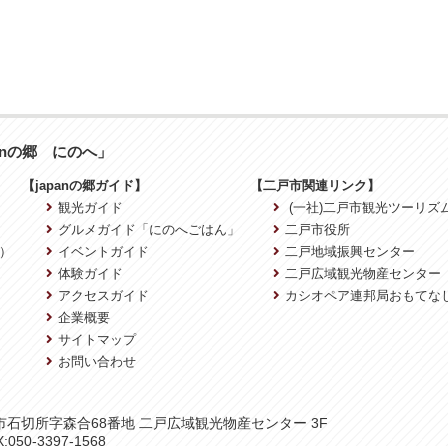
anの郷 にのへ」
【japanの郷ガイド】
【二戸市関連リンク】
観光ガイド
(一社)二戸市観光ツーリズ
グルメガイド「にのへごはん」
二戸市役所
）
イベントガイド
二戸地域振興センター
体験ガイド
二戸広域観光物産センター
アクセスガイド
カシオペア連邦局おもてな
企業概要
サイトマップ
お問い合わせ
二戸市石切所字森合68番地 二戸広域観光物産センター 3F
:050-3397-1568