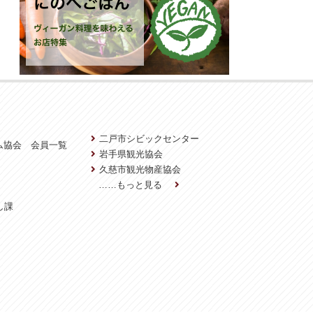
二戸市シビックセンター
ム協会 会員一覧
岩手県観光協会
久慈市観光物産協会
……もっと見る
し課