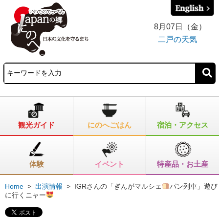
8月07日（金）
二戸の天気
観光ガイド
にのへごはん
宿泊・アクセス
体験
イベント
特産品・お土産
Home
>
出演情報
>
IGRさんの「ぎんがマルシェ
パン列車」遊び
に行くニャー