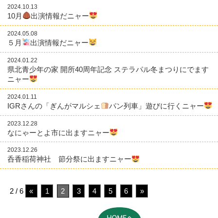
2024.10.13
10月
出演情報だニャー
2024.05.08
５月
出演情報だニャー
2024.01.22
県北青少年の家 開所40周年記念 ステラパル冬まつりにでます
ニャー
2024.01.11
IGRさんの「ぎんがマルシェ
パン列車」遊びに行くニャー
2023.12.28
なにゃーとよ市に出ますニャー
2023.12.26
呑香稲荷神社 節分祭に出ますニャー
2 / 6
«
1
2
3
4
5
6
»