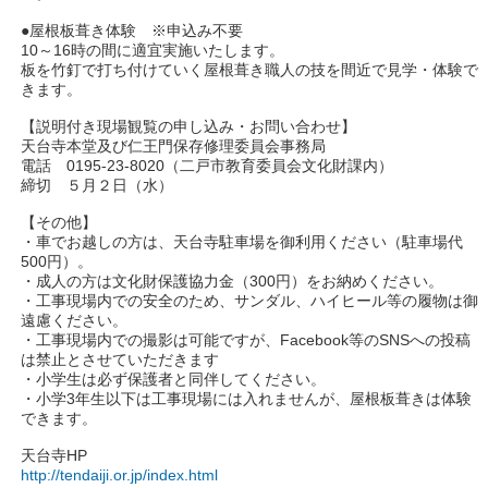
●屋根板葺き体験 ※申込み不要
10～16時の間に適宜実施いたします。
板を竹釘で打ち付けていく屋根葺き職人の技を間近で見学・体験で
きます。
【説明付き現場観覧の申し込み・お問い合わせ】
天台寺本堂及び仁王門保存修理委員会事務局
電話 0195-23-8020（二戸市教育委員会文化財課内）
締切 ５月２日（水）
【その他】
・車でお越しの方は、天台寺駐車場を御利用ください（駐車場代
500円）。
・成人の方は文化財保護協力金（300円）をお納めください。
・工事現場内での安全のため、サンダル、ハイヒール等の履物は御
遠慮ください。
・工事現場内での撮影は可能ですが、Facebook等のSNSへの投稿
は禁止とさせていただきます
・小学生は必ず保護者と同伴してください。
・小学3年生以下は工事現場には入れませんが、屋根板葺きは体験
できます。
天台寺HP
http://tendaiji.or.jp/index.html