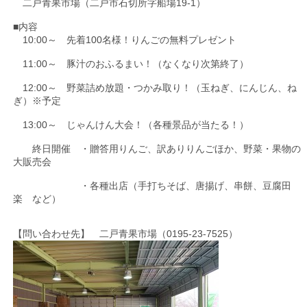
二戸青果市場（二戸市石切所字船場19-1）
■内容
10:00～ 先着100名様！りんごの無料プレゼント
11:00～ 豚汁のおふるまい！（なくなり次第終了）
12:00～ 野菜詰め放題・つかみ取り！（玉ねぎ、にんじん、ね
ぎ）※予定
13:00～ じゃんけん大会！（各種景品が当たる！）
終日開催 ・贈答用りんご、訳ありりんごほか、野菜・果物の
大販売会
・各種出店（手打ちそば、唐揚げ、串餅、豆腐田
楽 など）
【問い合わせ先】 二戸青果市場（0195-23-7525）