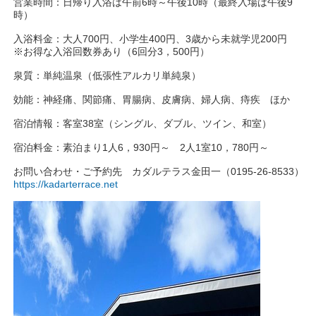
営業時間：日帰り入浴は午前6時～午後10時（最終入場は午後9
時）
入浴料金：大人700円、小学生400円、3歳から未就学児200円
※お得な入浴回数券あり（6回分3，500円）
泉質：単純温泉（低張性アルカリ単純泉）
効能：神経痛、関節痛、胃腸病、皮膚病、婦人病、痔疾 ほか
宿泊情報：客室38室（シングル、ダブル、ツイン、和室）
宿泊料金：素泊まり1人6，930円～ 2人1室10，780円～
お問い合わせ・ご予約先 カダルテラス金田一（0195-26-8533）
https://kadarterrace.net