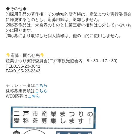
◆その他◆
⑴採用作品の著作権・その他知的所有権は、産業まつり実行委員会
に帰属するものとし、応募用紙は、返却しません。
⑵応募作品は、未発表のものとし第三者の権利は心外していないも
のに限ります。
⑶応募により取得した個人情報は、他の目的に使用しません。
応募・問合せ先
産業まつり実行委員会(二戸市観光協会内 8：30～17：30)
TEL0195-23-3641
FAX0195-23-2343
チラシデータは
こちら
愛称募集要項は
こちら
WEB応募は
こちら