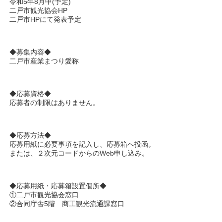
令和5年8月中(予定)
二戸市観光協会HP
二戸市HPにて発表予定
◆募集内容◆
二戸市産業まつり愛称
◆応募資格◆
応募者の制限はありません。
◆応募方法◆
応募用紙に必要事項を記入し、応募箱へ投函。
または、２次元コードからのWeb申し込み。
◆応募用紙・応募箱設置個所◆
①二戸市観光協会窓口
②合同庁舎5階 商工観光流通課窓口