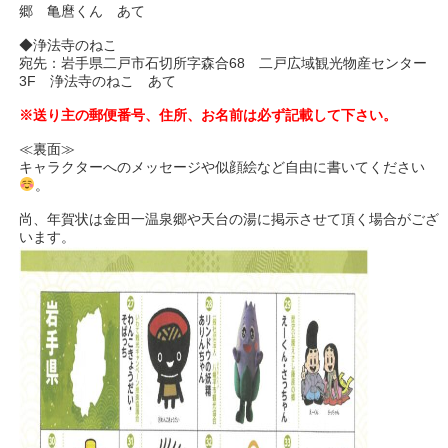
郷 亀麿くん あて
◆浄法寺のねこ
宛先：岩手県二戸市石切所字森合68 二戸広域観光物産センター
3F 浄法寺のねこ あて
※送り主の郵便番号、住所、お名前は必ず記載して下さい。
≪裏面≫
キャラクターへのメッセージや似顔絵など自由に書いてください
。
尚、年賀状は金田一温泉郷や天台の湯に掲示させて頂く場合がござ
います。