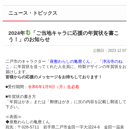
ニュース・トピックス
2024年
「ご当地キャラに応援の年賀状を書こ
う！」のお知らせ
公開日：2023.12.07
二戸市のキャラクター「
座敷わらしの亀麿くん
」、「
浄法寺のね
こ
」に年賀状を送ってくれた人全員に、特製デザインの年賀状をお
届けします。
皆様からの応援のメッセージをお待ちしております！
■受付期間：
令和6年1月9日（月）迄必着
■年賀状の書き方
「年賀はがき」または「郵便はがき」に次の内容を記載し郵送して
下さい。
≪表面≫
◆座敷わらしの亀麿くん
宛先：〒028-5711 岩手県二戸市金田一字大沼24-6 金田一温泉