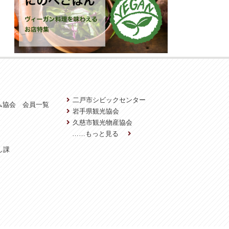
二戸市シビックセンター
ム協会 会員一覧
岩手県観光協会
久慈市観光物産協会
……もっと見る
し課