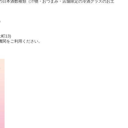
の日本酒数種類（汁物・おつまみ・店舗限定の冷酒グラスのお土
)
町13)
機関をご利用ください。