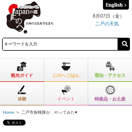
8月07日（金）
二戸の天気
観光ガイド
にのへごはん
宿泊・アクセス
体験
イベント
特産品・お土産
Home
>
二戸市探検隊が…やってみた♥