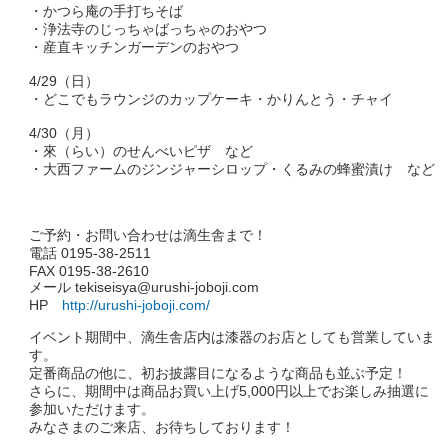
・かつら庵の手打ちそば
・浄法寺のじっちゃばっちゃのおやつ
・産直キッチンガーデンのおやつ
4/29（日）
・どこでもラウンジのカップケーキ・かりんとう・チャイ
4/30（月）
・來（らい）のせんべいピザ など
・大西ファームのジンジャーシロップ・くるみの蜂蜜漬け など
ご予約・お問い合わせは滴生舎まで！
電話 0195-38-2511
FAX 0195-38-2610
メール tekiseisya@urushi-joboji.com
HP
http://urushi-joboji.com/
イベント期間中、滴生舎店内は漆器のお店としても営業していま
す。
定番商品の他に、初お披露目になるような商品も並ぶ予定！
さらに、期間中は商品お買い上げ5,000円以上でお楽しみ抽選に
参加いただけます。
みなさまのご来店、お待ちしております！