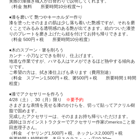
実際の漆掻き職人が日替わりで説明してくれます。
（料金 無料 所要時間10分程度〜）
●漆を磨いて 艶つやキーホルダー作り
漆を塗ったそのままの肌は少し落ち着いた艶感ですが、それを磨
くことでみるみる透明感のある艶が出てきます。絵のついた漆塗
りのプレートを磨き上げたら紐を付けてお持ち帰りできます。
（料金 500円＋税 所要時間10分程度）
●木のスプーン・箸を削ろう
カンナ・小刀などできを削り、仕上げます。
地道な作業ですが、ハマる人はマメができるほど熱中する傾向あ
りです。
ご希望の方は、拭き漆仕上げも承ります（費用別途）
（料金 スプーン1,500円＋税、箸500円＋税 所要時間１時間
程度）
●漆でアクセサリーを作ろう
4/28（土）、30（月）限り
※要予約
さまざまな表情を見せる漆のかけらを、切って貼ってアクリル樹
脂で固めます。
完成したアクセサリーは、そのままお持ち帰りいただけます。
講師はヨガインストラクターでアクセサリー作家のmericoこと柴
田恵理子さん。
（料金 イヤリング1,500円＋税、ネックレス2,000円＋税
所要時間１時間程度 各日３クラス・・・①10:30〜