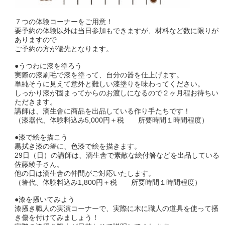
７つの体験コーナーをご用意！
要予約の体験以外は当日参加もできますが、材料など数に限りが
ありますので
ご予約の方が優先となります。
●うつわに漆を塗ろう
実際の漆刷毛で漆を塗って、自分の器を仕上げます。
単純そうに見えて意外と難しい漆塗りを味わってください。
しっかり漆が固まってからのお渡しになるので２ヶ月程お待ちい
ただきます。
講師は、滴生舎に商品を出品している作り手たちです！
（漆器代、体験料込み5,000円＋税 所要時間１時間程度）
●漆で絵を描こう
黒拭き漆の箸に、色漆で絵を描きます。
29日（日）の講師は、滴生舎で素敵な絵付箸などを出品している
佐藤綾子さん。
他の日は滴生舎の仲間がご対応いたします。
（箸代、体験料込み1,800円＋税 所要時間１時間程度）
●漆を掻いてみよう
漆掻き職人の実演コーナーで、実際に木に職人の道具を使って掻
き傷を付けてみましょう！