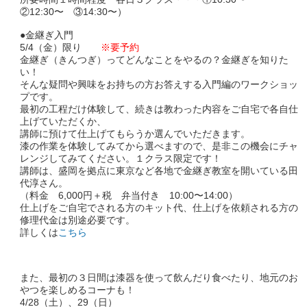
②12:30〜 ③14:30〜）
●金継ぎ入門
5/4（金）限り
※要予約
金継ぎ（きんつぎ）ってどんなことをやるの？金継ぎを知りた
い！
そんな疑問や興味をお持ちの方お答えする入門編のワークショッ
プです。
最初の工程だけ体験して、続きは教わった内容をご自宅で各自仕
上げていただくか、
講師に預けて仕上げてもらうか選んでいただきます。
漆の作業を体験してみてから選べますので、是非この機会にチャ
レンジしてみてください。１クラス限定です！
講師は、盛岡を拠点に東京など各地で金継ぎ教室を開いている田
代淳さん。
（料金 6,000円＋税 弁当付き 10:00〜14:00）
仕上げをご自宅でされる方のキット代、仕上げを依頼される方の
修理代金は別途必要です。
詳しくは
こちら
また、最初の３日間は漆器を使って飲んだり食べたり、地元のお
やつを楽しめるコーナも！
4/28（土）、29（日）