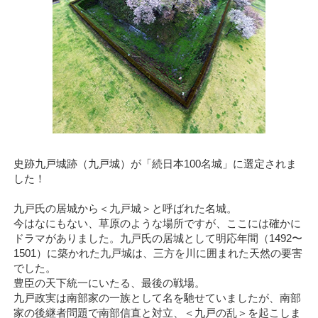
史跡九戸城跡（九戸城）が「続日本100名城」に選定されま
した！
九戸氏の居城から＜九戸城＞と呼ばれた名城。
今はなにもない、草原のような場所ですが、ここには確かに
ドラマがありました。九戸氏の居城として明応年間（1492〜
1501）に築かれた九戸城は、三方を川に囲まれた天然の要害
でした。
豊臣の天下統一にいたる、最後の戦場。
九戸政実は南部家の一族として名を馳せていましたが、南部
家の後継者問題で南部信直と対立、＜九戸の乱＞を起こしま