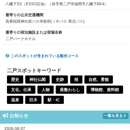
八幡下SS（ESSO石油）（岩手県二戸市福岡字八幡下69-4）
最寄りの公共交通機関
呑香稲荷神社前バス停留所(ＪＲバス 県北バス)
最寄りの宿泊施設または宿場名称
二戸パークホテル
このスポットが含まれている観光コース
二戸スポットキーワード
歴史
神社仏閣
史跡
桜
自然、景観
文化、伝承
人物
座敷わらし
博物館、資料館
温泉
巨木
駅・IC
お知らせ
一覧を見る
2026.08.07