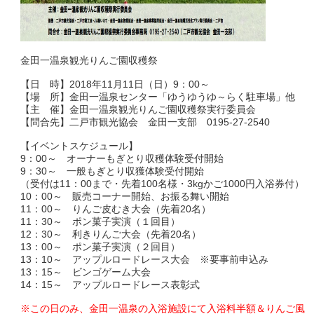
金田一温泉観光りんご園収穫祭
【日 時】2018年11月11日（日）9：00～
【場 所】金田一温泉センター「ゆうゆうゆ～らく駐車場」他
【主 催】金田一温泉観光りんご園収穫祭実行委員会
【問合先】二戸市観光協会 金田一支部 0195-27-2540
【イベントスケジュール】
9：00～ オーナーもぎとり収穫体験受付開始
9：30～ 一般もぎとり収獲体験受付開始
（受付は11：00まで・先着100名様・3kgかご1000円入浴券付）
10：00～ 販売コーナー開始、お振る舞い開始
11：00～ りんご皮むき大会（先着20名）
11：30～ ポン菓子実演（１回目）
12：30～ 利きりんご大会（先着20名）
13：00～ ポン菓子実演（２回目）
13：10～ アップルロードレース大会 ※要事前申込み
13：15～ ビンゴゲーム大会
14：15～ アップルロードレース表彰式
※この日のみ、金田一温泉の入浴施設にて入浴料半額＆りんご風