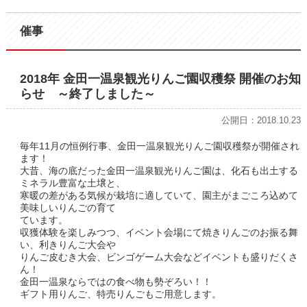
催事
2018年 金田一温泉観光りんご園収穫祭 開催のお知
らせ ～終了しました～
公開日：2018.10.23
毎年11月の恒例行事、金田一温泉観光りんご園収穫祭が開催され
ます！
大昔、海の底だった金田一温泉観光りんご園は、化石も出土する
ミネラル豊富な土壌と、
寒暖の差がある気候が栽培に適していて、園主がまごころ込めて
美味しいりんごの育て
ています。
収獲体験を楽しみつつ、イベント会場にて焼きりんごのお振る舞
い、利きりんご大会や
りんご皮むき大会、ビンゴゲーム大会などイベントも盛りだくさ
ん！
金田一温泉ならではの食べ物も勢ぞろい！！
ギフト用りんご、特売りんごもご用意します。