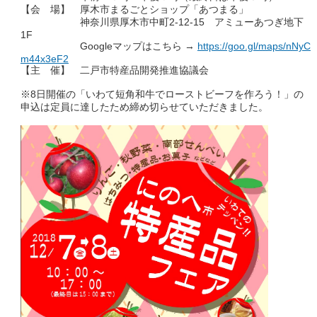
【会 場】 厚木市まるごとショップ「あつまる」
神奈川県厚木市中町2-12-15 アミューあつぎ地下
1F
Googleマップはこちら →
https://goo.gl/maps/nNyC
m44x3eF2
【主 催】 二戸市特産品開発推進協議会
※8日開催の「いわて短角和牛でローストビーフを作ろう！」の
申込は定員に達したため締め切らせていただきました。