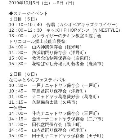
2019年10月5日（土）～6日（日）
◆ステージイベント
１日目（５日）
10：10～10：40 合唱（カシオペアキッズクワイヤー）
12：00～12：30 キッズHIP HOPダンス（NINESTYLE）
13：00～ ガンライザーのチキン教室＆握手会
トリコロール郷土芸能自慢祭
14：00～ 山内神楽保存会（軽米町）
14：30～ 角浜駒踊り保存会（洋野町）
15：00～ 救沢念仏剣舞保存会（岩泉町）
15：30～ 花輪ばやし舟場元町若者会（鹿角市）
２日目（６日）
なにゃとやらフェスティバル
10：30～ 一戸ナニャドヤラ保存会（一戸町）
10：45～ 帯島盆踊り保存会（洋野町）
11：00～ ナニャドヤラ葛巻愛好会（葛巻町）
11：15～ 久慈備前太鼓（久慈市）
ー休憩ー
14：00～ 斗内ナニャドヤラ保存会（三戸町）
14：15～ 金田一ナニャトヤラ保存会（二戸市）
14：30～ 田代盆踊保存会（階上町）
14：45～ 山内盆踊り保存会（軽米町）
15：00～ 田子町ナニャドヤラ保存会（田子町）