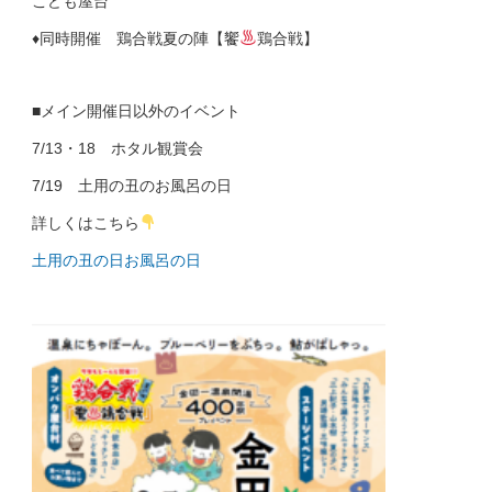
こども屋台
♦
同時開催 鶏合戦夏の陣【饗
鶏合戦】
■メイン開催日以外のイベント
7/13・18 ホタル観賞会
7/19 土用の丑のお風呂の日
詳しくはこちら
土用の丑の日お風呂の日