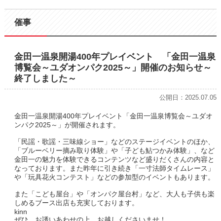
催事
金田一温泉開湯400年プレイベント 「金田一温泉
博覧会～ユダオンパク2025～」開催のお知らせ～
終了しました～
公開日：2025.07.05
金田一温泉開湯400年プレイベント「金田一温泉博覧会～ユダオ
ンパク2025～」が開催されます。
「民謡・歌謡・三味線ショー」などのステージイベントのほか、
「ブルーベリー摘み取り体験」や「子ども鮎つかみ体験」、など
金田一の魅力を体験できるコンテンツなど盛りだくさんの内容と
なっております。また昨年に引き続き「一寸法師タイムレース」
や「玩具花火コンテスト」などの参加型のイベントもあります。
また「こども屋台」や「オンパク屋台村」など、大人も子供も楽
しめるブース出店も充実しております。
kinn
ぜひ、お誘いあわせの上、お越しくださいませ！