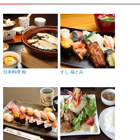
日本料理 柏
すし 福とみ