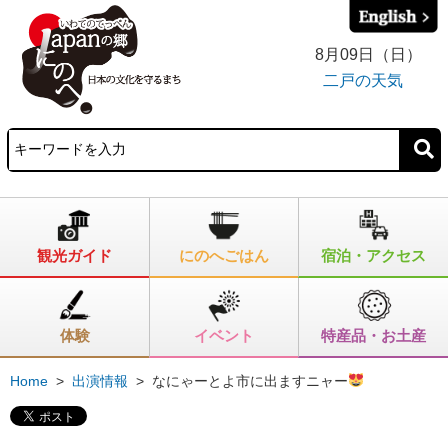
8月09日（日）
二戸の天気
観光ガイド
にのへごはん
宿泊・アクセス
体験
イベント
特産品・お土産
Home
>
出演情報
>
なにゃーとよ市に出ますニャー