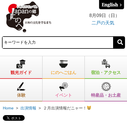
8月09日（日）
二戸の天気
観光ガイド
にのへごはん
宿泊・アクセス
体験
イベント
特産品・お土産
Home
>
出演情報
>
２月出演情報だニャー！