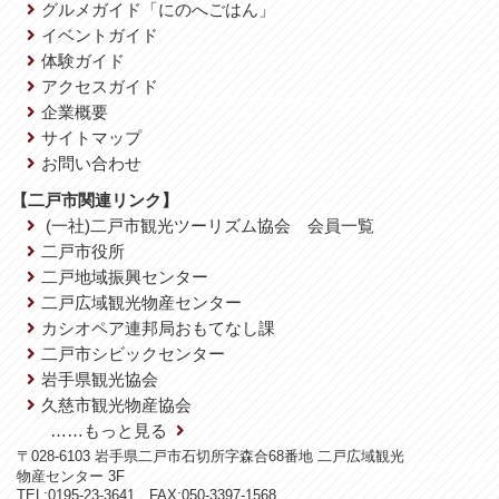
グルメガイド「にのへごはん」
イベントガイド
体験ガイド
アクセスガイド
企業概要
サイトマップ
お問い合わせ
【二戸市関連リンク】
(一社)二戸市観光ツーリズム協会 会員一覧
二戸市役所
二戸地域振興センター
二戸広域観光物産センター
カシオペア連邦局おもてなし課
二戸市シビックセンター
岩手県観光協会
久慈市観光物産協会
……もっと見る
〒028-6103 岩手県二戸市石切所字森合68番地 二戸広域観光
物産センター 3F
TEL:0195-23-3641 FAX:050-3397-1568