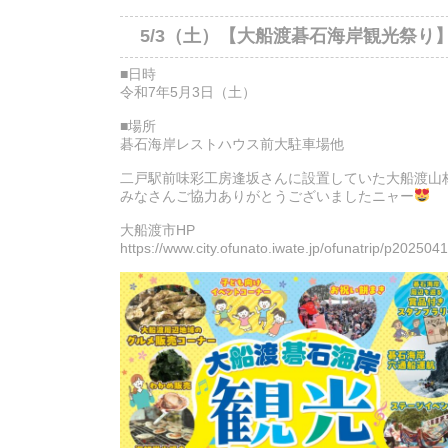
5/3（土）【大船渡碁石海岸観光祭り
■日時
令和7年5月3日（土）
■場所
碁石海岸レストハウス前大駐車場他
二戸駅前味彩工房逢坂さんに設置していた大船渡山
みなさんご協力ありがとうございましたニャー
大船渡市HP
https://www.city.ofunato.iwate.jp/ofunatrip/p20250