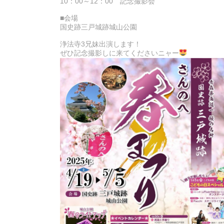
10：00～12：00 記念撮影会
■会場
国史跡三戸城跡城山公園
浄法寺3兄妹出演します！
ぜひ記念撮影しに来てくださいニャー