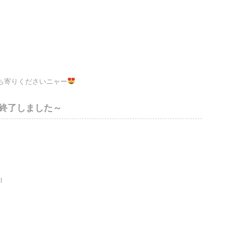
ち寄りくださいニャー
～終了しました～
l