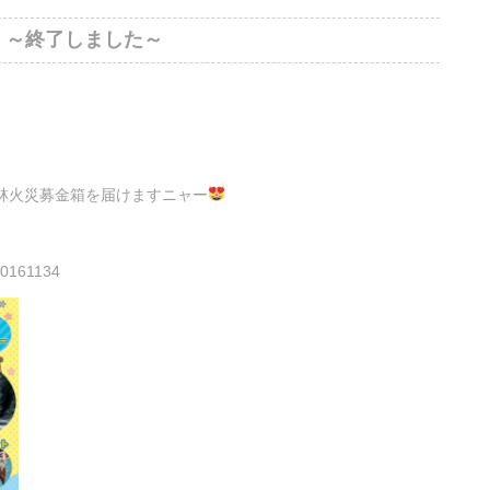
】～終了しました～
林火災募金箱を届けますニャー
410161134