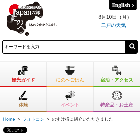
8月10日（月）
二戸の天気
観光ガイド
にのへごはん
宿泊・アクセス
体験
イベント
特産品・お土産
Home
>
フォトコン
>
のすけ様に紹介いただきました