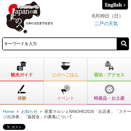
8月09日（日）
二戸の天気
観光ガイド
にのへごはん
宿泊・アクセス
体験
イベント
特産品・お土産
Home
>
お知らせ
>
産業マルシェNINOHE2026「出店者」「ステー
ジ出演者」「協賛金」の募集について