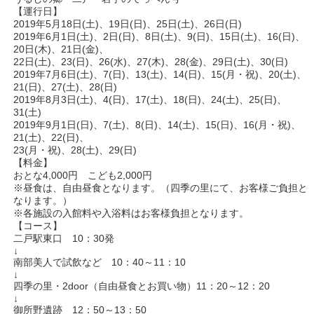
【運行日】
2019年5月18日(土)、19日(日)、25日(土)、26日(日)
2019年6月1日(土)、2日(日)、8日(土)、9(日)、15日(土)、16(日)、
20日(木)、21日(金)、
22日(土)、23(日)、26(水)、27(木)、28(金)、29日(土)、30(日)
2019年7月6日(土)、7(日)、13(土)、14(日)、15(月・祝)、20(土)、
21(日)、27(土)、28(日)
2019年8月3日(土)、4(日)、17(土)、18(日)、24(土)、25(日)、
31(土)
2019年9月1日(日)、7(土)、8(日)、14(土)、15(日)、16(月・祝)、
21(土)、22(日)、
23(月・祝)、28(土)、29(日)
【料金】
おとな4,000円 こども2,000円
※昼食は、自由昼食となります。（四季の里にて、お客様ご負担と
なります。）
※各施設の入館料や入浴料はお客様負担となります。
【コース】
二戸駅東口 10：30発
↓
南部美人で試飲など 10：40～11：10
↓
四季の里・2door（自由昼食とお買い物）11：20～12：20
↓
御所野遺跡 12：50～13：50