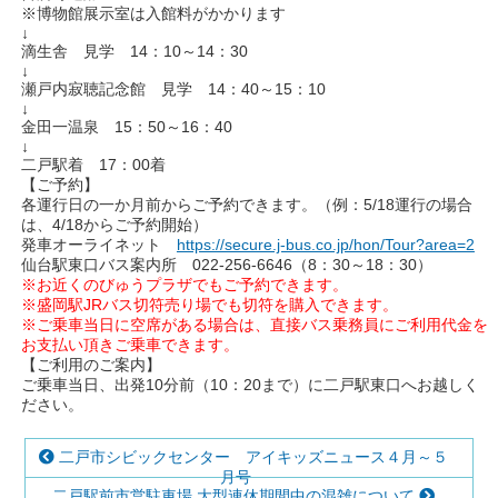
※博物館展示室は入館料がかかります
↓
滴生舎 見学 14：10～14：30
↓
瀬戸内寂聴記念館 見学 14：40～15：10
↓
金田一温泉 15：50～16：40
↓
二戸駅着 17：00着
【ご予約】
各運行日の一か月前からご予約できます。（例：5/18運行の場合
は、4/18からご予約開始）
発車オーライネット
https://secure.j-bus.co.jp/hon/Tour?area=2
仙台駅東口バス案内所 022-256-6646（8：30～18：30）
※お近くのびゅうプラザでもご予約できます。
※盛岡駅JRバス切符売り場でも切符を購入できます。
※ご乗車当日に空席がある場合は、直接バス乗務員にご利用代金を
お支払い頂きご乗車できます。
【ご利用のご案内】
ご乗車当日、出発10分前（10：20まで）に二戸駅東口へお越しく
ださい。
二戸市シビックセンター アイキッズニュース４月～５
月号
二戸駅前市営駐車場 大型連休期間中の混雑について