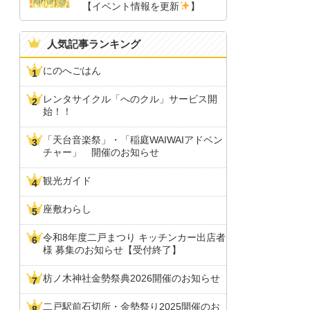
【イベント情報を更新
】
人気記事ランキング
にのへごはん
レンタサイクル「へのクル」サービス開
始！！
「天台音楽祭」・「稲庭WAIWAIアドベン
チャー」 開催のお知らせ
観光ガイド
座敷わらし
令和8年度二戸まつり キッチンカー出店者
様 募集のお知らせ【受付終了】
枋ノ木神社金勢祭典2026開催のお知らせ
二戸駅前石切所・金勢祭り2025開催のお