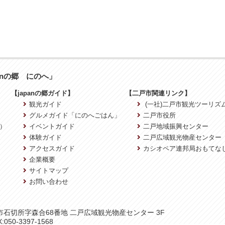
anの郷 にのへ」
【japanの郷ガイド】
【二戸市関連リンク】
観光ガイド
(一社)二戸市観光ツーリズ
グルメガイド「にのへごはん」
二戸市役所
）
イベントガイド
二戸地域振興センター
体験ガイド
二戸広域観光物産センター
アクセスガイド
カシオペア連邦局おもてな
企業概要
サイトマップ
お問い合わせ
二戸市石切所字森合68番地 二戸広域観光物産センター 3F
:050-3397-1568