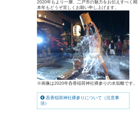
2020年もより一層、二戸市の魅力をお伝えすべく
本年もどうぞ宜しくお願い申し上げます。
※画像は2020年呑香稲荷神社裸参りの水垢離です。
呑香稲荷神社裸参りについて（注意事
項）