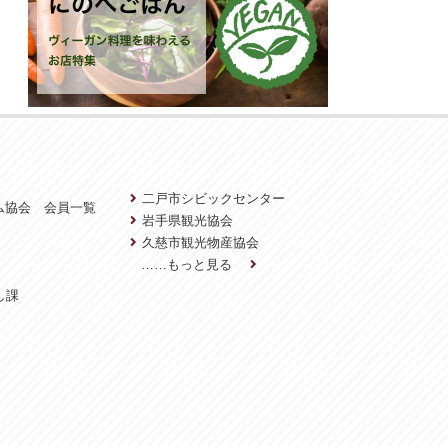
二戸市シビックセンター
ム協会 会員一覧
岩手県観光協会
久慈市観光物産協会
……もっと見る
し課