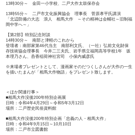
13時30分～ 金田一小学校、二戸大作太鼓保存会
13時55分～ 二戸市文化振興協会 理事長 菅原孝平氏講演
「北辺防備の大志 浪人 相馬大作 ～その精神は会輔社～旧制福
岡中学へ～」
【第2部】特別記念対談
14時30分～ 南部と津軽のこれから
登壇者：南部家第46代当主 南部利文氏、（一社）弘前文化財保
存技術協会理事長 今井二三夫氏、岩手県立福岡高等学校1年 坂
本理乃さん、呑香稲荷神社宮司 小保内威彦氏
※来場者プレゼントとして、漫画家そのだつくしさんが大作の一生
を描いたまんが「相馬大作物語」をプレゼント致します。
＜ほか関連行事＞
■相馬大作没後200年特別企画展
日時：令和4年4月29日～令和5年3月12日
場所：二戸歴史民俗資料館
■相馬大作没後200年特別企画「忠義の人・相馬大作」
日時：令和4年9月15日～10月10日
場所：二戸市立図書館