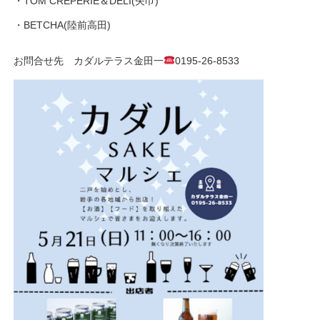
・TOM CREPERIE＆DELI(矢巾)
・BETCHA(陸前高田)
お問合せ先 カダルテラス金田一
0195-26-8533