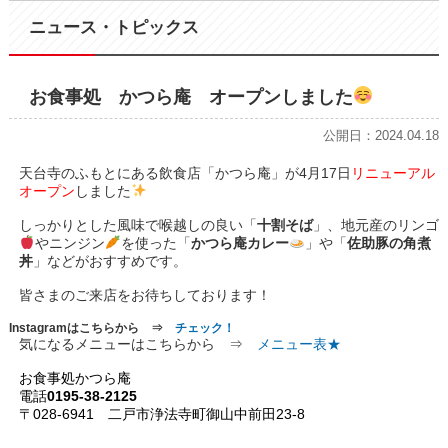
ニュース・トピックス
お食事処 かつら庵 オープンしました
公開日：2024.04.18
天台寺のふもとにある飲食店「かつら庵」が4月17日
リニューアル
オープン
しました
しっかりとした風味で喉越しの良い「
十割そば
」、地元産のリンゴ
やニンジン
を使った「
かつら庵カレー
」や「
佐助豚の角煮
丼
」などがおすすめです。
皆さまのご来店をお待ちしております！
Instagramはこちらから ⇒
チェック！
気になるメニューはこちらから ⇒
メニュー表★
お食事処かつら庵
電話
0195-38-2125
〒028-6941 二戸市浄法寺町御山中前田23-8