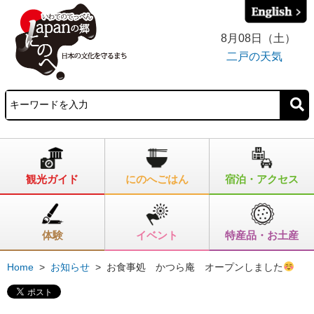
8月08日（土）
二戸の天気
観光ガイド
にのへごはん
宿泊・アクセス
体験
イベント
特産品・お土産
Home
>
お知らせ
>
お食事処 かつら庵 オープンしました