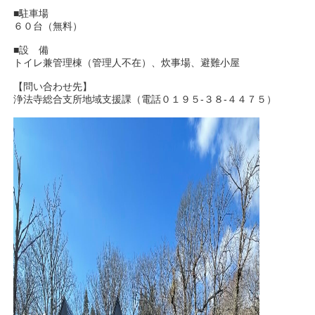
■駐車場
６０台（無料）
■設 備
トイレ兼管理棟（管理人不在）、炊事場、避難小屋
【問い合わせ先】
浄法寺総合支所地域支援課（電話０１９５-３８-４４７５）