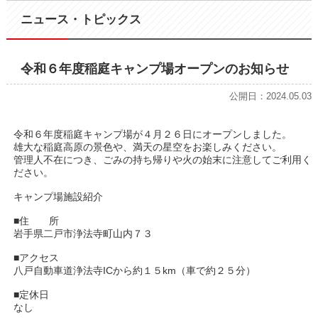
ニュース・トピックス
令和６年度稲庭キャンプ場オープンのお知らせ
公開日：2024.05.03
令和６年度稲庭キャンプ場が４月２６日にオープンしました。
雄大な稲庭高原の景色や、満天の星空をお楽しみください。
管理人不在につき、ごみの持ち帰りや火の始末に注意してご利用く
ださい。
キャンプ場施設紹介
■住 所
岩手県二戸市浄法寺町山内７３
■アクセス
八戸自動車道浄法寺ICから約１５km（車で約２５分）
■定休日
なし