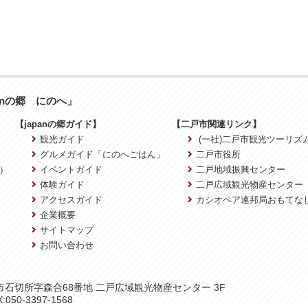
anの郷 にのへ」
【japanの郷ガイド】
【二戸市関連リンク】
観光ガイド
(一社)二戸市観光ツーリズ
グルメガイド「にのへごはん」
二戸市役所
）
イベントガイド
二戸地域振興センター
体験ガイド
二戸広域観光物産センター
アクセスガイド
カシオペア連邦局おもてな
企業概要
サイトマップ
お問い合わせ
二戸市石切所字森合68番地 二戸広域観光物産センター 3F
:050-3397-1568