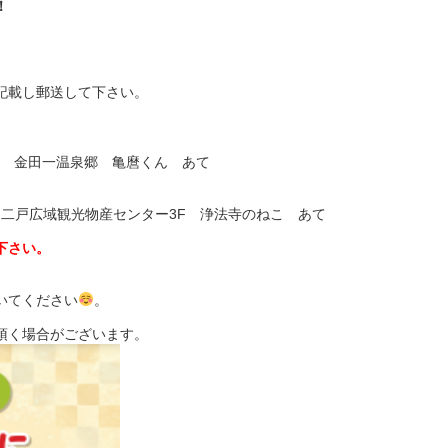
！
記載し郵送して下さい。
4-6 金田一温泉郷 亀麿くん あて
8 二戸広域観光物産センター3F 浄法寺のねこ あて
下さい。
いてください
。
頂く場合がございます。