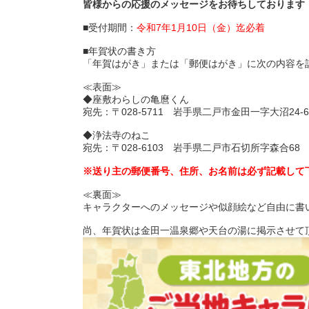
皆様からの応援のメッセージをお待ちしております
■受付期間：
令和7年1月10日（金）迄必着
■年賀状の書き方
「年賀はがき」または「郵便はがき」に次の内容を
≪表面≫
◆座敷わらしの亀麿くん
宛先：〒028-5711 岩手県二戸市金田一字大沼2
◆浄法寺のねこ
宛先：〒028-6103 岩手県二戸市石切所字森合6
※送り主の郵便番号、住所、お名前は必ず記載して
≪裏面≫
キャラクターへのメッセージや似顔絵など自由に書
尚、年賀状は金田一温泉郷や天台の湯に掲示させて