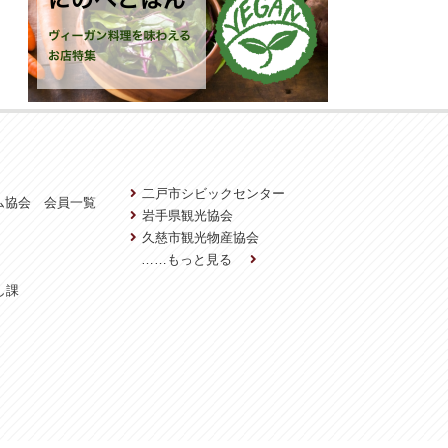
二戸市シビックセンター
ム協会 会員一覧
岩手県観光協会
久慈市観光物産協会
……もっと見る
し課