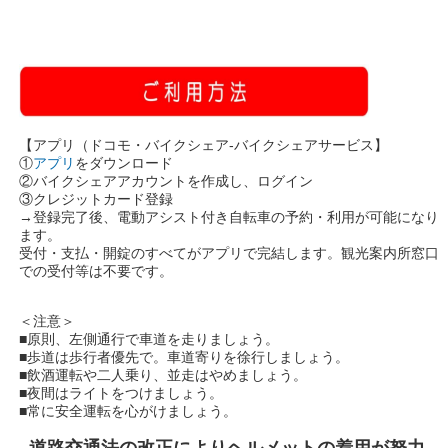
【アプリ（ドコモ・バイクシェア-バイクシェアサービス】
①
アプリ
をダウンロード
②バイクシェアアカウントを作成し、ログイン
③クレジットカード登録
→登録完了後、電動アシスト付き自転車の予約・利用が可能になり
ます。
受付・支払・開錠のすべてがアプリで完結します。観光案内所窓口
での受付等は不要です。
＜注意＞
■原則、左側通行で車道を走りましょう。
■歩道は歩行者優先で。車道寄りを徐行しましょう。
■飲酒運転や二人乗り、並走はやめましょう。
■夜間はライトをつけましょう。
■常に安全運転を心がけましょう。
道路交通法の改正によりヘルメットの着用が努力