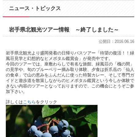
ニュース・トピックス
岩手県北観光ツアー情報 ～終了しました～
公開日：2016.06.16
岩手県北観光より盛岡発着の日帰りバスツアー「待望の復活！！緑
風荘見学と幻想的なヒメボタル鑑賞会」が発売中です。
今回のツアーでは、座敷わらしで有名な旅館、緑風荘の「槐の間」
の見学や、旬のブルーベリー摘み取り体験、夕食は折爪岳の「仙人
の食卓」で山の恵みをふんだんに使った特製カレー、そして専門ガ
イドと遊歩道を散策しながらのヒメボタル鑑賞という今しか体験で
きない内容のツアーとなっておりますので、この機会にとうぞご参
加下さい。
詳しくは
こちら
をクリック