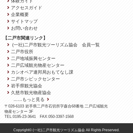
体験ガイド
アクセスガイド
企業概要
サイトマップ
お問い合わせ
【二戸市関連リンク】
(一社)二戸市観光ツーリズム協会 会員一覧
二戸市役所
二戸地域振興センター
二戸広域観光物産センター
カシオペア連邦局おもてなし課
二戸市シビックセンター
岩手県観光協会
久慈市観光物産協会
……もっと見る
〒028-6103 岩手県二戸市石切所字森合68番地 二戸広域観光
物産センター 3F
TEL:0195-23-3641 FAX:050-3397-1568
Copyright© (一社)二戸市観光ツーリズム協会 All Rights Preserved.