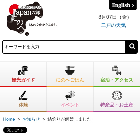
8月07日（金）
二戸の天気
観光ガイド
にのへごはん
宿泊・アクセス
体験
イベント
特産品・お土産
Home
>
お知らせ
>
鮎釣りが解禁しました