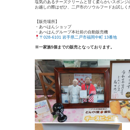
塩気のあるチーズクリームと甘く柔らかいスポンジ
お越しの際はぜひ、二戸市のソウルフードお試しく
【販売場所】
・あべはんショップ
・あべはんグループ本社前の自動販売機
〒028-6101 岩手県二戸市福岡中町 13番地
※一家族5個までの販売となっております。