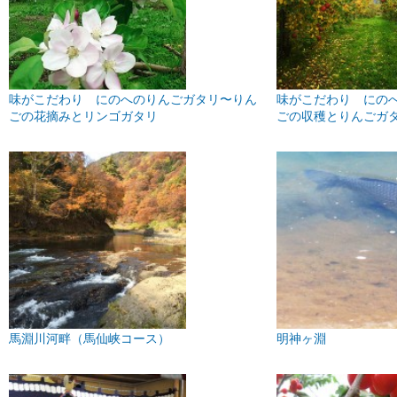
味がこだわり にのへのりんごガタリ〜りん
味がこだわり にの
ごの花摘みとリンゴガタリ
ごの収穫とりんごガ
馬淵川河畔（馬仙峡コース）
明神ヶ淵