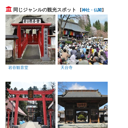
同じジャンルの観光スポット
【
神社・仏閣
】
岩谷観音堂
天台寺