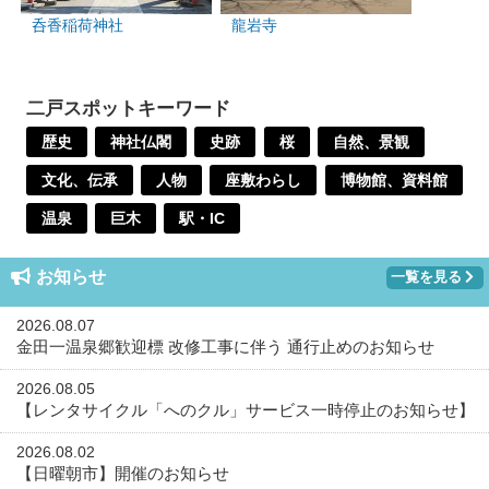
呑香稲荷神社
龍岩寺
二戸スポットキーワード
歴史
神社仏閣
史跡
桜
自然、景観
文化、伝承
人物
座敷わらし
博物館、資料館
温泉
巨木
駅・IC
お知らせ
一覧を見る
2026.08.07
金田一温泉郷歓迎標 改修工事に伴う 通行止めのお知らせ
2026.08.05
【レンタサイクル「へのクル」サービス一時停止のお知らせ】
2026.08.02
【日曜朝市】開催のお知らせ