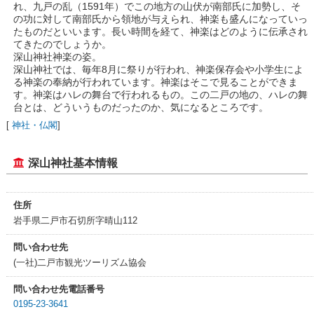
れ、九戸の乱（1591年）でこの地方の山伏が南部氏に加勢し、そ
の功に対して南部氏から領地が与えられ、神楽も盛んになっていっ
たものだといいます。長い時間を経て、神楽はどのように伝承され
てきたのでしょうか。
深山神社神楽の姿。
深山神社では、毎年8月に祭りが行われ、神楽保存会や小学生によ
る神楽の奉納が行われています。神楽はそこで見ることができま
す。神楽はハレの舞台で行われるもの。この二戸の地の、ハレの舞
台とは、どういうものだったのか、気になるところです。
[
神社・仏閣
]
深山神社基本情報
住所
岩手県二戸市石切所字晴山112
問い合わせ先
(一社)二戸市観光ツーリズム協会
問い合わせ先電話番号
0195-23-3641