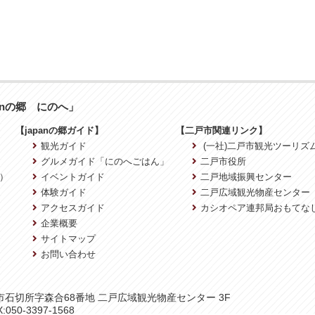
anの郷 にのへ」
【japanの郷ガイド】
【二戸市関連リンク】
観光ガイド
(一社)二戸市観光ツーリズ
グルメガイド「にのへごはん」
二戸市役所
）
イベントガイド
二戸地域振興センター
体験ガイド
二戸広域観光物産センター
アクセスガイド
カシオペア連邦局おもてな
企業概要
サイトマップ
お問い合わせ
二戸市石切所字森合68番地 二戸広域観光物産センター 3F
:050-3397-1568