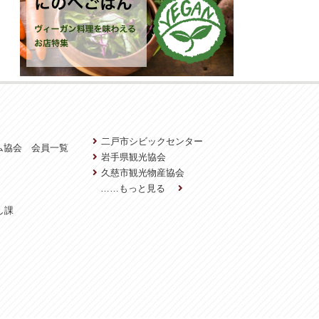
二戸市シビックセンター
ム協会 会員一覧
岩手県観光協会
久慈市観光物産協会
……もっと見る
し課