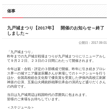
催事
九戸城まつり【2017年】 開催のお知らせ～終了
しました～
公開日：2017.09.01
「九戸城まつり」
昨年までの九戸城古戦場まつりが九戸城まつりにリニューアルし
て９月２２日、２３日の２日間にわたって開催されます。
今年は宴・合戦・評定の３部構成で開催。昨年に引き続きプロレ
ス界一の城マニア藤波辰爾さんが来場してのトークショーを行う
ほか、全国高校総合文化祭で優良賞を受賞した伊保内高校江刺家
神楽の公演、五葉山火縄銃鉄砲隊伝承会の演武など盛りだくさん
の内容です。
当日は九戸城周辺は戦国時代の雰囲気に包まれます。
皆様のご来場をお待ちしています。
＜スケジュール＞