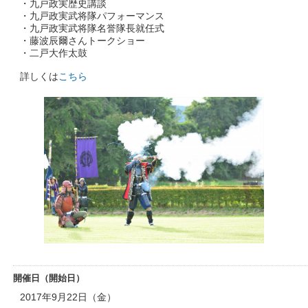
・九戸政実歴史講談
・九戸政実武将隊パフォーマンス
・九戸政実武将隊名誉隊長就任式
・藤波辰爾さんトークショー
・二戸大作太鼓
詳しくは
こちら
開催日（開始日）
2017年9月22日（金）