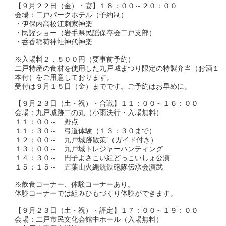
【９月２２日（金）・宴】１８：００～２０：００
会場：二戸パークホテル（予約制）
・伊保内高校江刺家神楽
・民謡ショー（岩手県民謡保存会二戸支部）
・呑香稲荷神社神代神楽
※入場料２，５００円（要事前予約）
二戸特産の食材を使用した九戸城まつり限定の特製弁当（お酒１
本付）をご用意しております。
受付は９月１５日（金）までです。ご予約はお早めに。
【９月２３日（土・祝）・合戦】１１：００～１６：００
会場：九戸城跡二の丸（小雨決行・入場無料）
１１：００～ 野点
１１：３０～ 弓道体験（１３：３０まで）
１２：００～ 九戸城跡散策’（ガイド付き）
１３：００～ 九戸城トレジャーハンティング
１４：３０～ 円子よさこい組どっこいしょ公演
１５：１５～ 五葉山火縄銃鉄砲隊伝承会演武
※飲食コーナー、体験コーナーあり。
体験コーナーでは組みひもづくり体験ができます。
【９月２３日（土・祝）・評定】１７：００～１９：００
会場：二戸市民文化会館中ホール（入場無料）