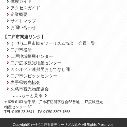
体験ガイド
アクセスガイド
企業概要
サイトマップ
お問い合わせ
【二戸市関連リンク】
(一社)二戸市観光ツーリズム協会 会員一覧
二戸市役所
二戸地域振興センター
二戸広域観光物産センター
カシオペア連邦局おもてなし課
二戸市シビックセンター
岩手県観光協会
久慈市観光物産協会
……もっと見る
〒028-6103 岩手県二戸市石切所字森合68番地 二戸広域観光
物産センター 3F
TEL:0195-23-3641 FAX:050-3397-1568
Copyright© (一社)二戸市観光ツーリズム協会 All Rights Preserved.