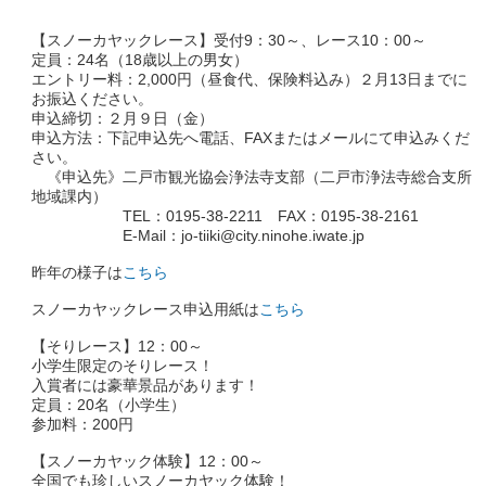
【スノーカヤックレース】受付9：30～、レース10：00～
定員：24名（18歳以上の男女）
エントリー料：2,000円（昼食代、保険料込み）２月13日までに
お振込ください。
申込締切：２月９日（金）
申込方法：下記申込先へ電話、FAXまたはメールにて申込みくだ
さい。
《申込先》二戸市観光協会浄法寺支部（二戸市浄法寺総合支所
地域課内）
TEL：0195-38-2211 FAX：0195-38-2161
E-Mail：jo-tiiki@city.ninohe.iwate.jp
昨年の様子は
こちら
スノーカヤックレース申込用紙は
こちら
【そりレース】12：00～
小学生限定のそりレース！
入賞者には豪華景品があります！
定員：20名（小学生）
参加料：200円
【スノーカヤック体験】12：00～
全国でも珍しいスノーカヤック体験！