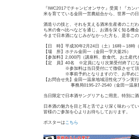
『IWC2017でチャンピオンサケ』受賞！『カ
米を育てている金田一営農組合から、世界一の日
酒造りの技と、それを支える酒米生産者のこだわ
ち米の食べ比べなどを通じ、お酒を深く知る機会
今まで日本酒になじみがなかった方も、是非この
【日 時】平成30年2月24日（土）16時～18時（
【場 所】ホテル金田一（金田一字大釜25）
【参加料】2,000円（講座料、飲食代、お土産代
【定 員】40名 ※定員になり次第受付終了に
※参加料は当日受付にて徴収させて頂
※事前予約となりますので、お早めにご
【お問合せ先】金田一温泉地域活性化プラン実行
事務局0195-27-2540（金田一温泉
当日限定で日本酒サングリアもご用意。特別に酒
日本酒の魅力を目と耳と舌でより深く味わってい
皆様のご参加を心よりお待ちしております。
ポスターは
こちら