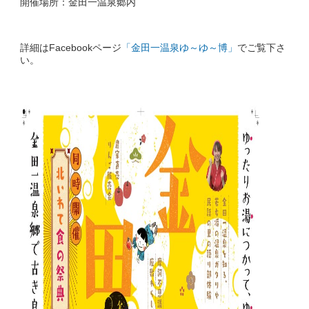
開催場所：金田一温泉郷内
詳細はFacebookページ
「金田一温泉ゆ～ゆ～博」
でご覧下さ
い。