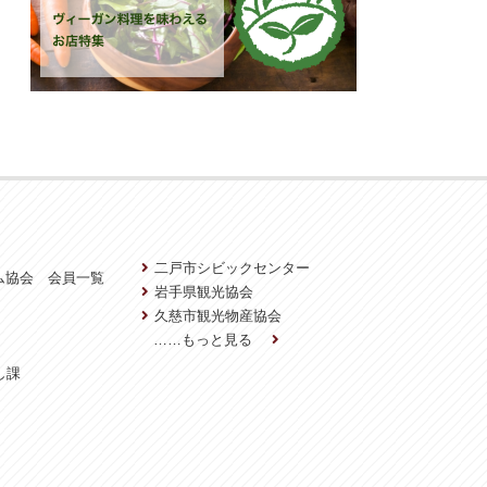
二戸市シビックセンター
ム協会 会員一覧
岩手県観光協会
久慈市観光物産協会
……もっと見る
し課