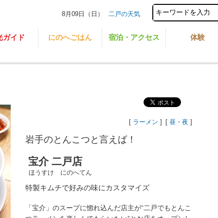
8月09日（日）
二戸の天気
光ガイド
にのへごはん
宿泊・アクセス
体験
[
ラーメン
]
[
昼・夜
]
岩手のとんこつと言えば！
宝介 二戸店
ほうすけ にのへてん
特製キムチで好みの味にカスタマイズ
「宝介」のスープに惚れ込んだ店主が“二戸でもとんこ