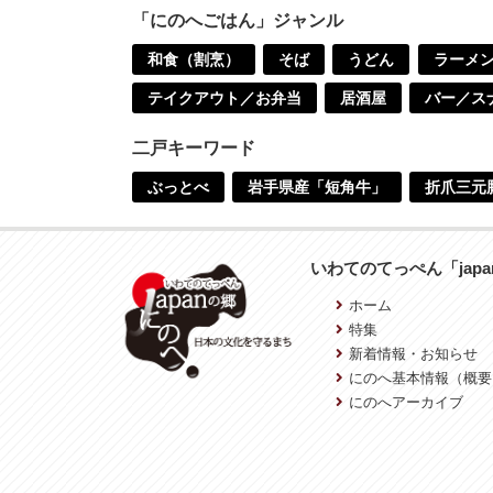
「にのへごはん」ジャンル
和食（割烹）
そば
うどん
ラーメ
テイクアウト／お弁当
居酒屋
バー／ス
二戸キーワード
ぶっとべ
岩手県産「短角牛」
折爪三元
いわてのてっぺん「jap
ホーム
特集
新着情報・お知らせ
にのへ基本情報（概要
にのへアーカイブ