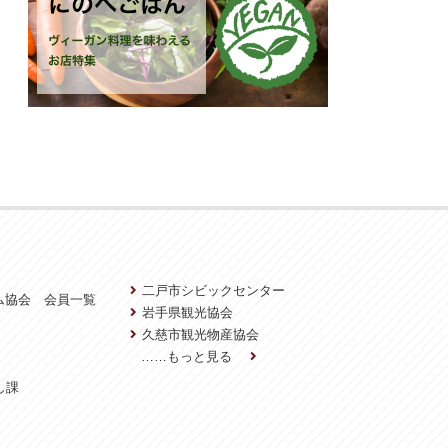
二戸市シビックセンター
ム協会 会員一覧
岩手県観光協会
久慈市観光物産協会
……もっと見る
し課