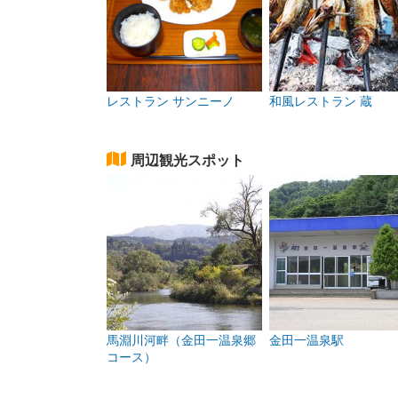
レストラン サンニーノ
和風レストラン 蔵
周辺観光スポット
馬淵川河畔（金田一温泉郷
金田一温泉駅
コース）