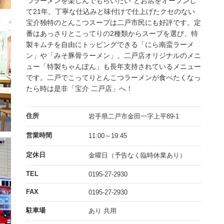
つラーメンを楽しんでもらいたい”とお店をオープンし
て21年。丁寧な仕込みと味付けで仕上げたクセのない
宝介独特のとんこつスープは二戸市民にも好評です。定
番はあっさりとこってりの2種類からスープを選び、特
製キムチを自由にトッピングできる「にら南蛮ラーメ
ン」や「みそ豚骨ラーメン」。二戸店オリジナルのメニ
ュー「特製ちゃんぽん」も長年支持されているメニュー
です。二戸でこってりとんこつラーメンが食べたくなっ
たら時は是非「宝介 二戸店」へ！
住所
岩手県二戸市金田一字上平89-1
営業時間
11:00～19:45
定休日
金曜日（予告なく臨時休業あり）
TEL
0195-27-2930
FAX
0195-27-2930
駐車場
あり 共用