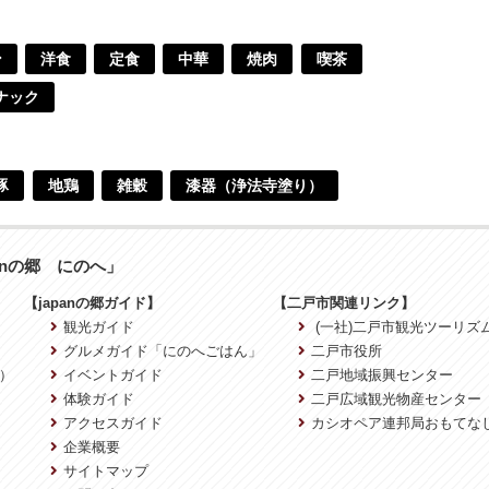
ン
洋食
定食
中華
焼肉
喫茶
ナック
豚
地鶏
雑穀
漆器（浄法寺塗り）
anの郷 にのへ」
【japanの郷ガイド】
【二戸市関連リンク】
観光ガイド
(一社)二戸市観光ツーリズ
グルメガイド「にのへごはん」
二戸市役所
）
イベントガイド
二戸地域振興センター
体験ガイド
二戸広域観光物産センター
アクセスガイド
カシオペア連邦局おもてな
企業概要
サイトマップ