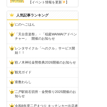
【イベント情報を更新
】
人気記事ランキング
にのへごはん
「天台音楽祭」・「稲庭WAIWAIアドベン
チャー」 開催のお知らせ
レンタサイクル「へのクル」サービス開
始！！
枋ノ木神社金勢祭典2026開催のお知らせ
観光ガイド
座敷わらし
二戸駅前石切所・金勢祭り2025開催のお
知らせ
令和8年度二戸まつり キッチンカー出店者