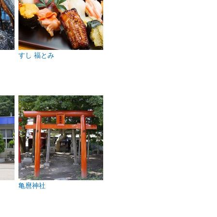
すし 福とみ
亀麿神社