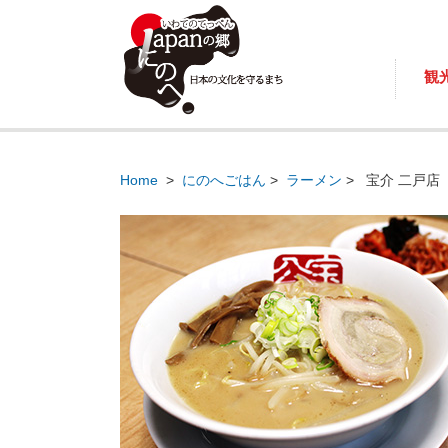
観
Home
>
にのへごはん
>
ラーメン
>
宝介 二戸店